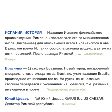
ИСПАНИЯ. ИСТОРИЯ
— Название Испания финикийского
происхождения. Римляне использовали его во множественном
числе (Хиспаниае) для обозначения всего Пиренейского п ова.
В римское время Испания состояла сначала из двух, а затем из
пяти провинций. После распада Римской… …
Энциклопедия
Кольера
Бразилия
— 1) столица Бразилии. Новый город, построенный
специально как столица гос ва Brasil, получил название Brasilia,
производное от названия гос ва. На русск. язык название
столицы передается с окончанием ия Бразилия, т. е. различия,
имеющиеся в португ …
Географическая энциклопедия
Юлий Цезарь
— Гай Юлий Цезарь; GAIUS IULIUS CAESAR;
Диктатор Римской республики …
Википедия